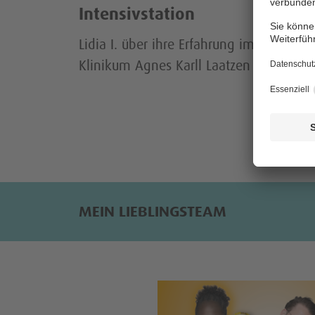
Intensivstation
Lidia I. über ihre Erfahrung im KRH
Klinikum Agnes Karll Laatzen
MEIN LIEBLINGSTEAM