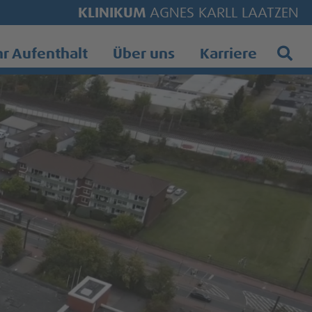
KLINIKUM
AGNES KARLL LAATZEN
Such
hr Aufenthalt
Über uns
Karriere
Suche starten