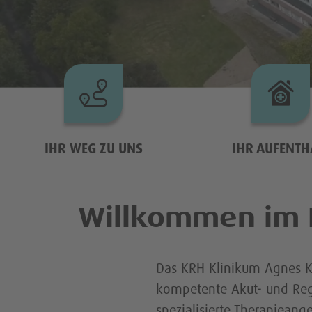
Zentren
Darmkrebszentrum
Endoprot
IHR WEG ZU UNS
IHR AUFENTH
Ambulante Angebote
Willkommen im K
Physiotherapie
Sportmed
Das KRH Klinikum Agnes Kar
kompetente Akut- und Reg
spezialisierte Therapiean