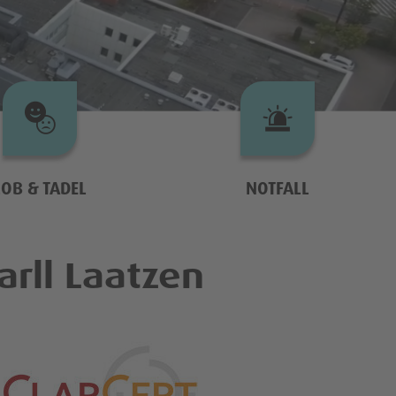
LOB & TADEL
NOTFALL
rll Laatzen