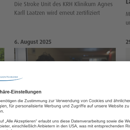
L
Die Stroke Unit des KRH Klinikum Agnes
Karll Laatzen wird erneut zertifiziert
M
u
6. August 2025
2
In Bewegung für den Aufbau