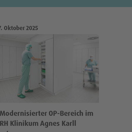
7. Oktober 2025
18. Juni 20
Modernisierter OP-Bereich im
#werde
RH Klinikum Agnes Karll
KRH Recrui