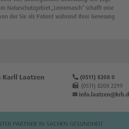
im Naturschutzgebiet „Leinemasch“ schafft eine
n der Sie als Patient während Ihrer Genesung
 Karll Laatzen
(0511) 8208 0
(0511) 8208 2299
(@)
info.laatzen
krh.
NTER PARTNER IN SACHEN GESUNDHEIT