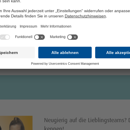
des Geriatrischen Zentrums
n
Mitte
P
K
Im Porträt: Oberärztin Dr. Jessika Weldner
Neugierig auf die Lieblingsteams? 
kennen!