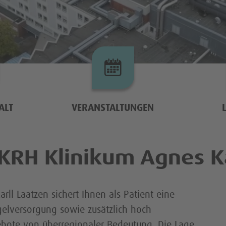
hetikzentrum
ALT
VERANSTALTUNGEN
RH Klinikum Agnes Ka
izinisches Zentrum
Anmeldung zum MRT
ll Laatzen sichert Ihnen als Patient eine
elversorgung sowie zusätzlich hoch
gebote von überregionaler Bedeutung. Die Lage